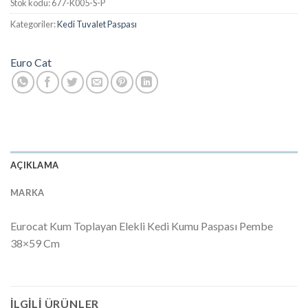
Stok kodu:
677-K005-S-P
Kategoriler:
Kedi Tuvalet Paspası
Euro Cat
AÇIKLAMA
MARKA
Eurocat Kum Toplayan Elekli Kedi Kumu Paspası Pembe
38×59 Cm
İLGILI ÜRÜNLER