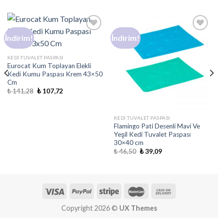
İndirim!
İndirim!
Add to
Add to
wishlist
wishlist
KEDI TUVALET PASPASI
Eurocat Kum Toplayan Elekli
Kedi Kumu Paspası Krem 43×50
Cm
₺
141,28
₺
107,72
KEDI TUVALET PASPASI
Flamingo Pati Desenli Mavi Ve
Yeşil Kedi Tuvalet Paspası
30×40 cm
₺
46,50
₺
39,09
Copyright 2026 ©
UX Themes