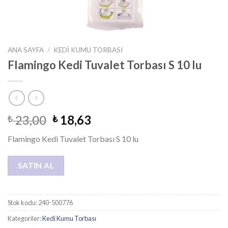
ANA SAYFA
/
KEDI KUMU TORBASI
Flamingo Kedi Tuvalet Torbası S 10 lu
23,00
18,63
₺
₺
Flamingo Kedi Tuvalet Torbası S 10 lu
SATIN AL
Stok kodu:
240-500776
Kategoriler:
Kedi Kumu Torbası