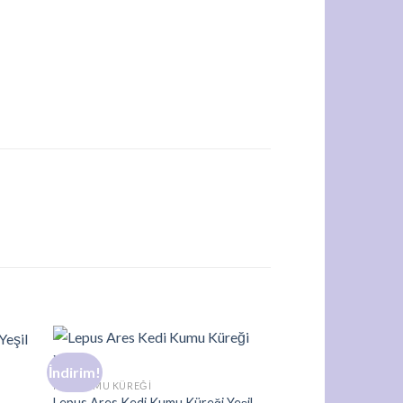
İndirim!
İndirim!
d to
Add to
l
KEDI KUMU KÜREĞI
hlist
wishlist
Lepus Ares Kedi Kumu Küreği Yeşil