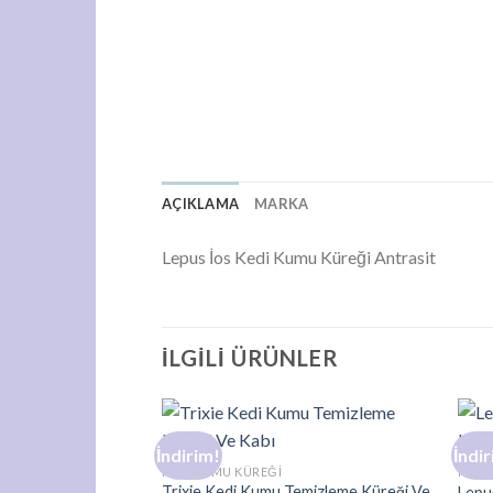
AÇIKLAMA
MARKA
Lepus İos Kedi Kumu Küreği Antrasit
İLGILI ÜRÜNLER
İndirim!
İndir
Add to
KEDI KUMU KÜREĞI
KEDI
wishlist
Trixie Kedi Kumu Temizleme Küreği Ve
Lepu