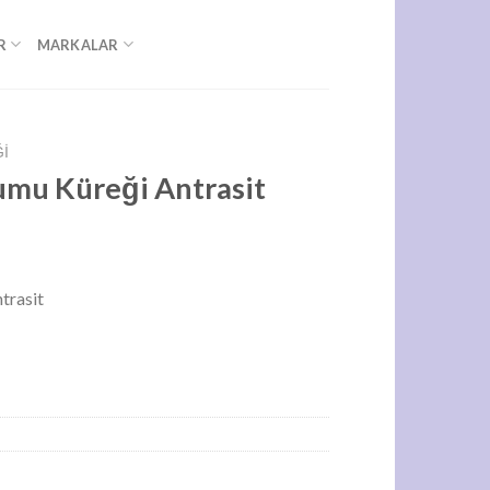
R
MARKALAR
ĞI
umu Küreği Antrasit
trasit