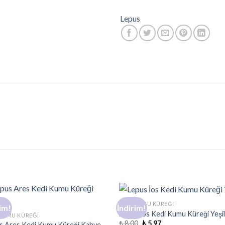
Lepus
KEDI KUMU KÜREĞI
im!
İndirim!
Add to
Ad
Lepus İos Kedi Kumu Küreği Yeşi
 KUMU KÜREĞI
wishlist
wis
₺
8,00
₺
5,97
s Ares Kedi Kumu Küreği Kahve