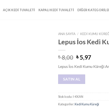
AÇIK KEDI TUVALETI
KAPALI KEDI TUVALETI
DIĞER KATEGORILE
ANA SAYFA
/
KEDI KUMU KÜRE
Lepus İos Kedi K
Add to
wishlist
8,00
5,97
₺
₺
Lepus İos Kedi Kumu Küreği An
SATIN AL
Stok kodu:
I-KKAN
Kategoriler:
Kedi Kumu Küreği