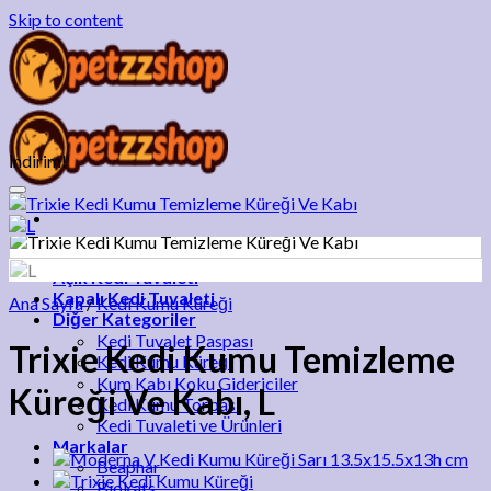
Skip to content
İndirim!
Add to wishlist
Anasayfa
Açık Kedi Tuvaleti
Kapalı Kedi Tuvaleti
Ana Sayfa
/
Kedi Kumu Küreği
Diğer Kategoriler
Kedi Tuvalet Paspası
Trixie Kedi Kumu Temizleme
Kedi Kumu Küreği
Kum Kabı Koku Gidericiler
Küreği Ve Kabı, L
Kedi Kumu Torbası
Kedi Tuvaleti ve Ürünleri
Markalar
Beaphar
Biokats