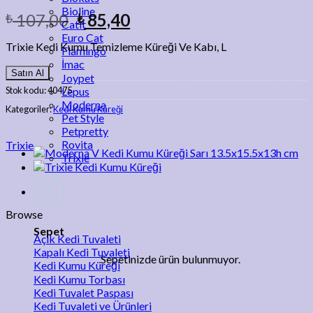
Bioline
107,00
85,40
₺
₺
Catit
Euro Cat
Trixie Kedi Kumu Temizleme Küreği Ve Kabı, L
Flamingo
İmac
Satın Al
Joypet
Stok kodu:
40475
Lepus
Moderna
Kategoriler:
Kedi Kumu Küreği
Pet Style
Petpretty
Rovita
Trixie
Trixie
0
Browse
Sepet
Açık Kedi Tuvaleti
Kapalı Kedi Tuvaleti
Sepetinizde ürün bulunmuyor.
Kedi Kumu Küreği
Kedi Kumu Torbası
Kedi Tuvalet Paspası
Kedi Tuvaleti ve Ürünleri