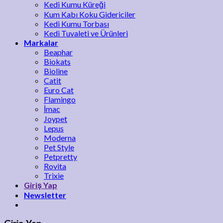
Kedi Kumu Küreği
Kum Kabı Koku Gidericiler
Kedi Kumu Torbası
Kedi Tuvaleti ve Ürünleri
Markalar
Beaphar
Biokats
Bioline
Catit
Euro Cat
Flamingo
İmac
Joypet
Lepus
Moderna
Pet Style
Petpretty
Rovita
Trixie
Giriş Yap
Newsletter