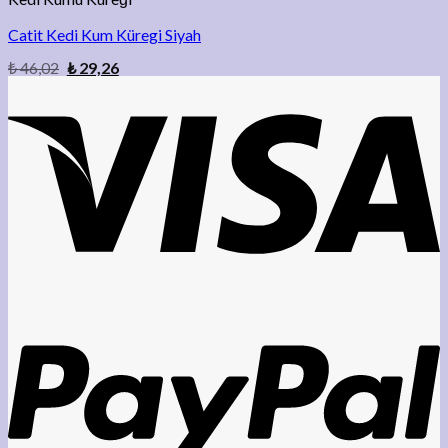
Catit Kedi Kum Küregi Siyah
₺
46,02
₺
29,26