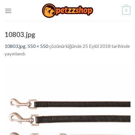
Skip
0
to
content
10803.jpg
10803.jpg
,
550 × 550
çözünürlüğünde
25 Eylül 2018
tarihinde
yayınlandı