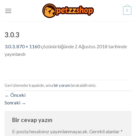
Skip
0
to
content
3.0.3
3.0.3
,
870 × 1160
çözünürlüğünde
2 Ağustos 2018
tarihinde
yayınlandı
Geri izlemeler kapalıdır, ama
bir yorum
bırakabilirsiniz.
←
Önceki
Sonraki
→
Bir cevap yazın
E-posta hesabınız yayımlanmayacak.
Gerekli alanlar
*