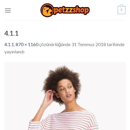
Skip
0
to
content
4.1.1
4.1.1
,
870 × 1160
çözünürlüğünde
31 Temmuz 2018
tarihinde
yayınlandı