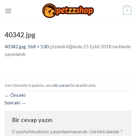
Skip
0
to
content
40342.jpg
40342.jpg
,
568 × 530
çözünürlüğünde
25 Eylül 2018
tarihinde
yayınlandı
Geri izlemeler kapalıdır, ama
bir yorum
bırakabilirsiniz.
←
Önceki
Sonraki
→
Bir cevap yazın
E-posta hesabınız yayımlanmayacak.
Gerekli alanlar
*