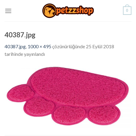
Skip
0
to
content
40387.jpg
40387.jpg
,
1000 × 495
çözünürlüğünde
25 Eylül 2018
tarihinde yayınlandı