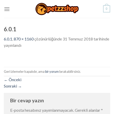
Skip
0
to
content
6.0.1
6.0.1
,
870 × 1160
çözünürlüğünde
31 Temmuz 2018
tarihinde
yayınlandı
Geri izlemeler kapalıdır, ama
bir yorum
bırakabilirsiniz.
←
Önceki
Sonraki
→
Bir cevap yazın
E-posta hesabınız yayımlanmayacak.
Gerekli alanlar
*