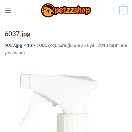
Skip
0
to
content
6037.jpg
6037.jpg
,
418 × 1000
çözünürlüğünde
25 Eylül 2018
tarihinde
yayınlandı