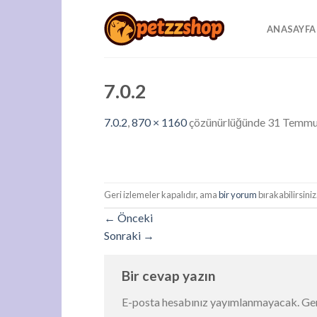
Skip
to
ANASAYFA
content
7.0.2
7.0.2
,
870 × 1160
çözünürlüğünde
31 Temmu
Geri izlemeler kapalıdır, ama
bir yorum
bırakabilirsiniz
←
Önceki
Sonraki
→
Bir cevap yazın
E-posta hesabınız yayımlanmayacak.
Ger