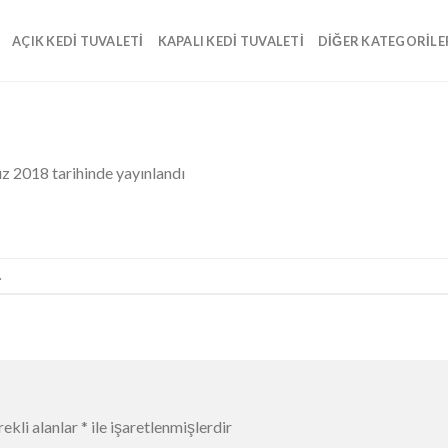
AÇIK KEDI TUVALETI
KAPALI KEDI TUVALETI
DIĞER KATEGORILE
z 2018
tarihinde yayınlandı
.
ekli alanlar
*
ile işaretlenmişlerdir