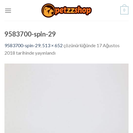
Skip
0
to
content
9583700-spin-29
9583700-spin-29
,
513 × 652
çözünürlüğünde
17 Ağustos
2018
tarihinde yayınlandı