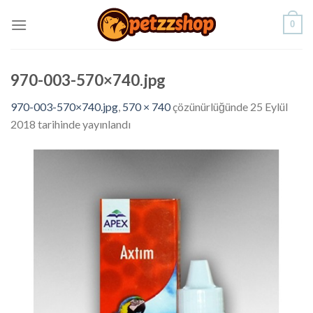
Skip
0
to
content
970-003-570×740.jpg
970-003-570×740.jpg
,
570 × 740
çözünürlüğünde
25 Eylül
2018
tarihinde yayınlandı