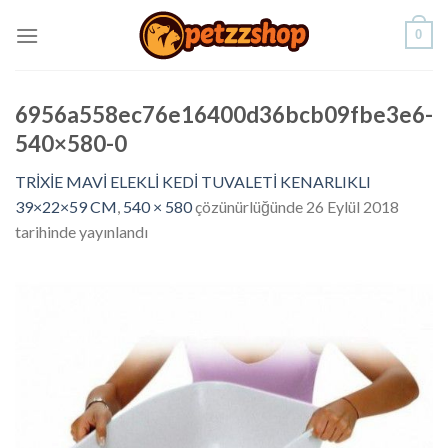
Skip
0
to
content
6956a558ec76e16400d36bcb09fbe3e6-
540×580-0
TRİXİE MAVİ ELEKLİ KEDİ TUVALETİ KENARLIKLI
39×22×59 CM
,
540 × 580
çözünürlüğünde
26 Eylül 2018
tarihinde yayınlandı