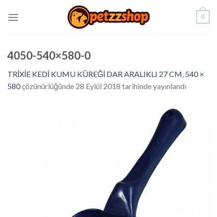
Skip
0
to
content
4050-540×580-0
TRİXİE KEDİ KUMU KÜREĞİ DAR ARALIKLI 27 CM
,
540 ×
580
çözünürlüğünde
28 Eylül 2018
tarihinde yayınlandı