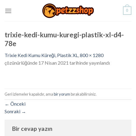
Skip
0
to
content
trixie-kedi-kumu-kuregi-plastik-xl-d4-
78e
Trixie Kedi Kumu Küreği, Plastik XL
,
800 × 1280
çözünürlüğünde
17 Nisan 2021
tarihinde yayınlandı
Geri izlemeler kapalıdır, ama
bir yorum
bırakabilirsiniz.
←
Önceki
Sonraki
→
Bir cevap yazın