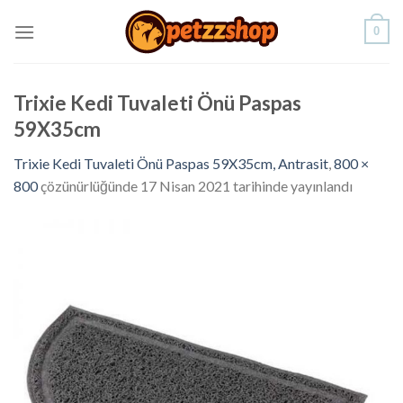
Skip
0
to
content
Trixie Kedi Tuvaleti Önü Paspas
59X35cm
Trixie Kedi Tuvaleti Önü Paspas 59X35cm, Antrasit
,
800 ×
800
çözünürlüğünde
17 Nisan 2021
tarihinde yayınlandı