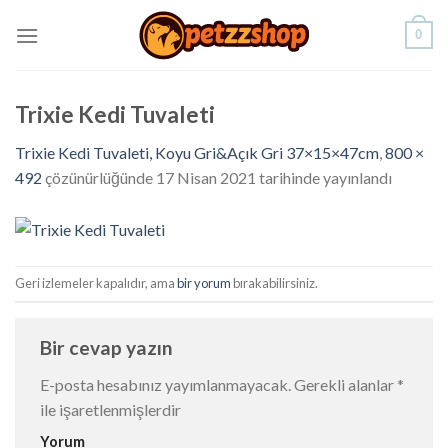
Skip
0
to
content
Trixie Kedi Tuvaleti
Trixie Kedi Tuvaleti, Koyu Gri&Açık Gri 37×15×47cm
,
800 ×
492
çözünürlüğünde
17 Nisan 2021
tarihinde yayınlandı
Geri izlemeler kapalıdır, ama
bir yorum
bırakabilirsiniz.
Bir cevap yazın
E-posta hesabınız yayımlanmayacak.
Gerekli alanlar
*
ile işaretlenmişlerdir
Yorum