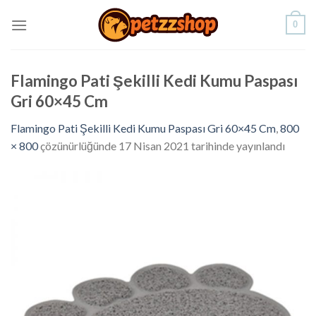
Skip
0
to
content
Flamingo Pati Şekilli Kedi Kumu Paspası
Gri 60×45 Cm
Flamingo Pati Şekilli Kedi Kumu Paspası Gri 60×45 Cm
,
800
× 800
çözünürlüğünde
17 Nisan 2021
tarihinde yayınlandı