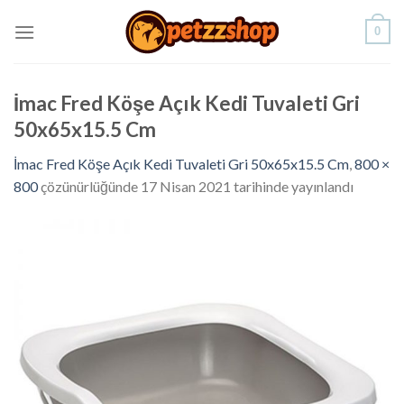
Skip
0
to
content
İmac Fred Köşe Açık Kedi Tuvaleti Gri
50x65x15.5 Cm
İmac Fred Köşe Açık Kedi Tuvaleti Gri 50x65x15.5 Cm
,
800 ×
800
çözünürlüğünde
17 Nisan 2021
tarihinde yayınlandı