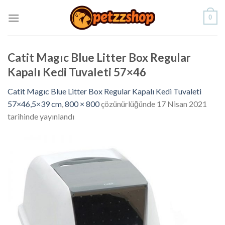
Skip
0
to
content
Catit Magıc Blue Litter Box Regular
Kapalı Kedi Tuvaleti 57×46
Catit Magıc Blue Litter Box Regular Kapalı Kedi Tuvaleti
57×46,5×39 cm
,
800 × 800
çözünürlüğünde
17 Nisan 2021
tarihinde yayınlandı