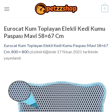
Skip
0
to
content
Eurocat Kum Toplayan Elekli Kedi Kumu
Paspası Mavi 58×67 Cm
Eurocat Kum Toplayan Elekli Kedi Kumu Paspası Mavi 58×67
Cm
,
800 × 800
çözünürlüğünde
17 Nisan 2021
tarihinde
yayınlandı