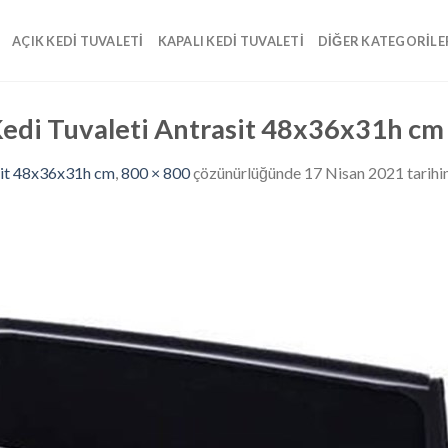
AÇIK KEDI TUVALETI
KAPALI KEDI TUVALETI
DIĞER KATEGORILE
 Kedi Tuvaleti Antrasit 48x36x31h cm
asit 48x36x31h cm
,
800 × 800
çözünürlüğünde
17 Nisan 2021
tarihi