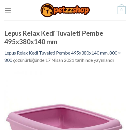
Skip
0
to
content
Lepus Relax Kedi Tuvaleti Pembe
495x380x140 mm
Lepus Relax Kedi Tuvaleti Pembe 495x380x140 mm
,
800 ×
800
çözünürlüğünde
17 Nisan 2021
tarihinde yayınlandı