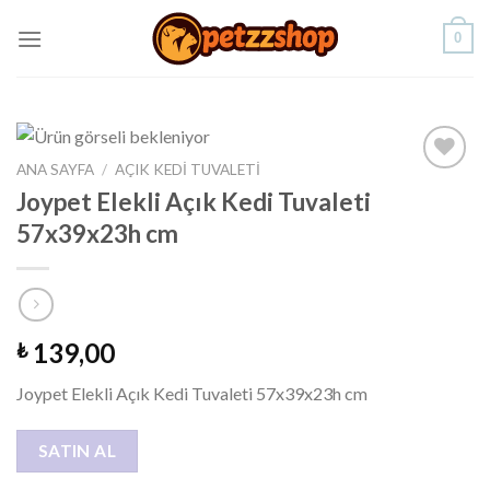
Skip
0
to
content
ANA SAYFA
/
AÇIK KEDI TUVALETI
Add to
Joypet Elekli Açık Kedi Tuvaleti
wishlist
57x39x23h cm
139,00
₺
Joypet Elekli Açık Kedi Tuvaleti 57x39x23h cm
SATIN AL