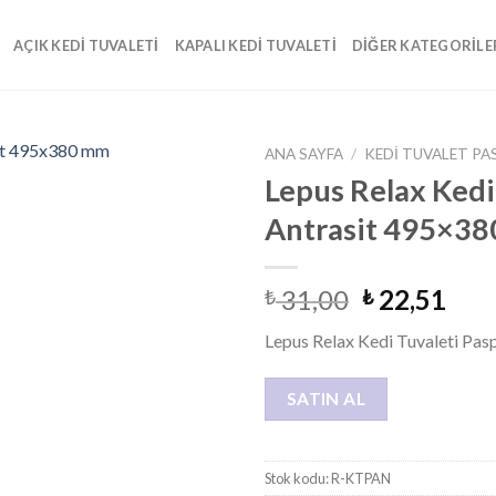
AÇIK KEDI TUVALETI
KAPALI KEDI TUVALETI
DIĞER KATEGORILE
ANA SAYFA
/
KEDI TUVALET PA
Lepus Relax Kedi
Add to
Antrasit 495×3
wishlist
31,00
22,51
₺
₺
Lepus Relax Kedi Tuvaleti Pa
SATIN AL
Stok kodu:
R-KTPAN