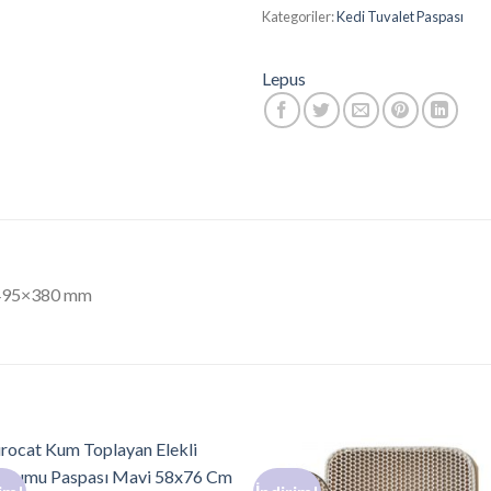
Kategoriler:
Kedi Tuvalet Paspası
Lepus
t 495×380 mm