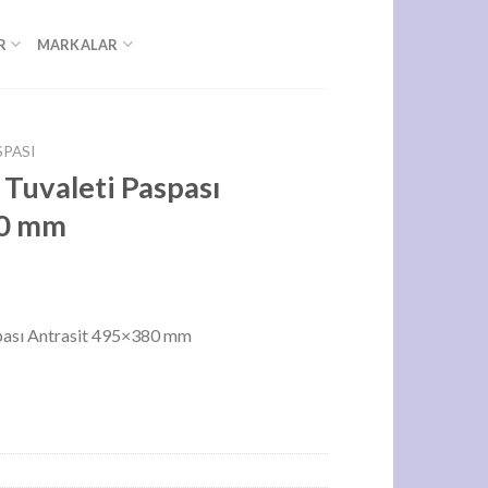
R
MARKALAR
SPASI
 Tuvaleti Paspası
80 mm
spası Antrasit 495×380 mm