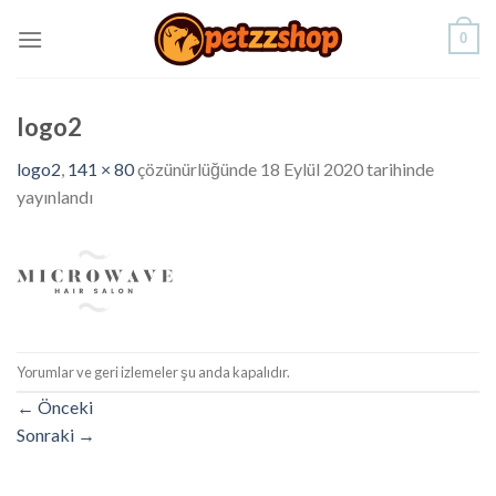
Skip
0
to
content
logo2
logo2
,
141 × 80
çözünürlüğünde
18 Eylül 2020
tarihinde
yayınlandı
Yorumlar ve geri izlemeler şu anda kapalıdır.
←
Önceki
Sonraki
→