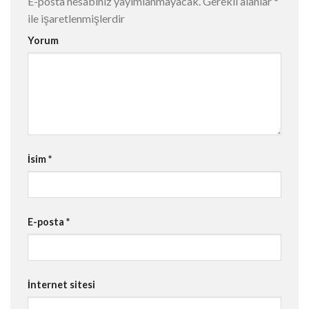
E-posta hesabınız yayımlanmayacak.
Gerekli alanlar
*
ile işaretlenmişlerdir
Yorum
İsim
*
E-posta
*
İnternet sitesi