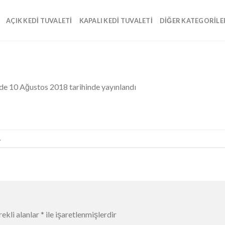
AÇIK KEDI TUVALETI
KAPALI KEDI TUVALETI
DIĞER KATEGORILE
nde
10 Ağustos 2018
tarihinde yayınlandı
.
ekli alanlar
*
ile işaretlenmişlerdir