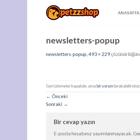
Skip
to
ANASAYFA
content
newsletters-popup
newsletters-popup
,
493 × 229
çözünürlüğü
Geri izlemeler kapalıdır, ama
bir yorum
bırakabilirsiniz
←
Önceki
Sonraki
→
Bir cevap yazın
E-posta hesabınız yayımlanmayacak.
Ger