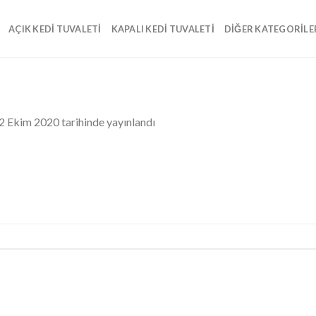
AÇIK KEDI TUVALETI
KAPALI KEDI TUVALETI
DIĞER KATEGORILE
2 Ekim 2020
tarihinde yayınlandı