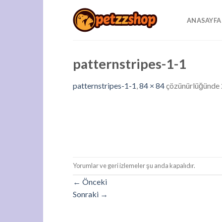
Skip
to
ANASAYFA
content
patternstripes-1-1
patternstripes-1-1
,
84 × 84
çözünürlüğünde
Yorumlar ve geri izlemeler şu anda kapalıdır.
←
Önceki
Sonraki
→