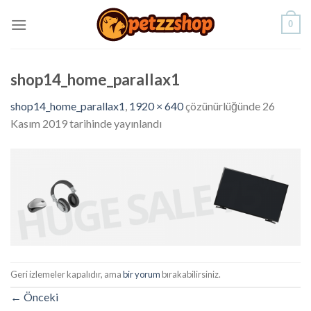
Skip
0
to
content
shop14_home_parallax1
shop14_home_parallax1
,
1920 × 640
çözünürlüğünde
26
Kasım 2019
tarihinde yayınlandı
Geri izlemeler kapalıdır, ama
bir yorum
bırakabilirsiniz.
←
Önceki