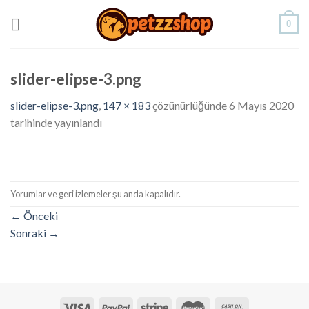
Skip
0
to
content
slider-elipse-3.png
slider-elipse-3.png
,
147 × 183
çözünürlüğünde
6 Mayıs 2020
tarihinde yayınlandı
Yorumlar ve geri izlemeler şu anda kapalıdır.
←
Önceki
Sonraki
→