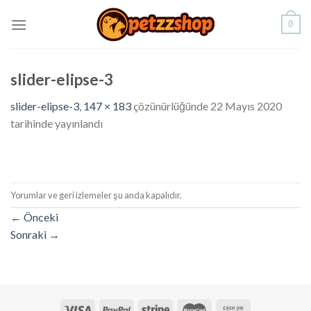
Skip
0
to
content
slider-elipse-3
slider-elipse-3
,
147 × 183
çözünürlüğünde
22 Mayıs 2020
tarihinde yayınlandı
Yorumlar ve geri izlemeler şu anda kapalıdır.
←
Önceki
Sonraki
→