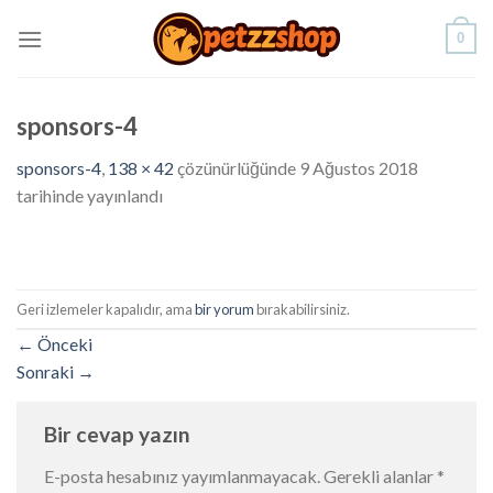
Skip
0
to
content
sponsors-4
sponsors-4
,
138 × 42
çözünürlüğünde
9 Ağustos 2018
tarihinde yayınlandı
Geri izlemeler kapalıdır, ama
bir yorum
bırakabilirsiniz.
←
Önceki
Sonraki
→
Bir cevap yazın
E-posta hesabınız yayımlanmayacak.
Gerekli alanlar
*