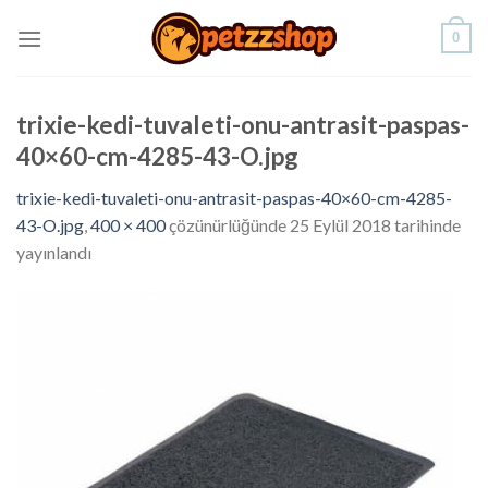
Skip
0
to
content
trixie-kedi-tuvaleti-onu-antrasit-paspas-
40×60-cm-4285-43-O.jpg
trixie-kedi-tuvaleti-onu-antrasit-paspas-40×60-cm-4285-
43-O.jpg
,
400 × 400
çözünürlüğünde
25 Eylül 2018
tarihinde
yayınlandı