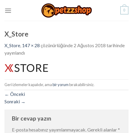
Skip
0
to
content
X_Store
X_Store
,
147 × 28
çözünürlüğünde
2 Ağustos 2018
tarihinde
yayınlandı
Geri izlemeler kapalıdır, ama
bir yorum
bırakabilirsiniz.
←
Önceki
Sonraki
→
Bir cevap yazın
E-posta hesabınız yayımlanmayacak.
Gerekli alanlar
*