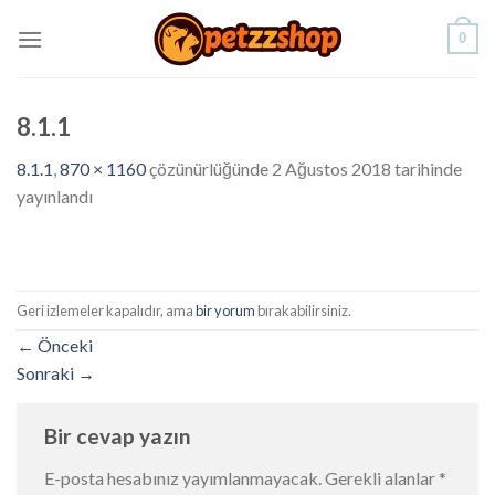
Skip
0
to
content
8.1.1
8.1.1
,
870 × 1160
çözünürlüğünde
2 Ağustos 2018
tarihinde
yayınlandı
Geri izlemeler kapalıdır, ama
bir yorum
bırakabilirsiniz.
←
Önceki
Sonraki
→
Bir cevap yazın
E-posta hesabınız yayımlanmayacak.
Gerekli alanlar
*