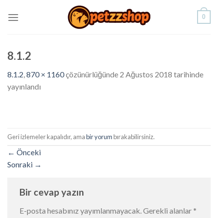
Skip
0
to
content
8.1.2
8.1.2
,
870 × 1160
çözünürlüğünde
2 Ağustos 2018
tarihinde
yayınlandı
Geri izlemeler kapalıdır, ama
bir yorum
bırakabilirsiniz.
←
Önceki
Sonraki
→
Bir cevap yazın
E-posta hesabınız yayımlanmayacak.
Gerekli alanlar
*