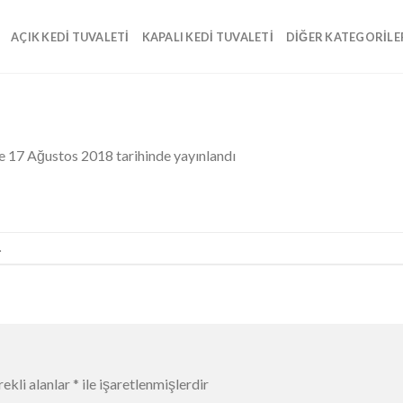
AÇIK KEDI TUVALETI
KAPALI KEDI TUVALETI
DIĞER KATEGORILE
de
17 Ağustos 2018
tarihinde yayınlandı
.
ekli alanlar
*
ile işaretlenmişlerdir