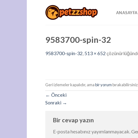
Skip
to
ANASAYFA
content
9583700-spin-32
9583700-spin-32
,
513 × 652
çözünürlüğün
Geri izlemeler kapalıdır, ama
bir yorum
bırakabilirsiniz
←
Önceki
Sonraki
→
Bir cevap yazın
E-posta hesabınız yayımlanmayacak.
Ger