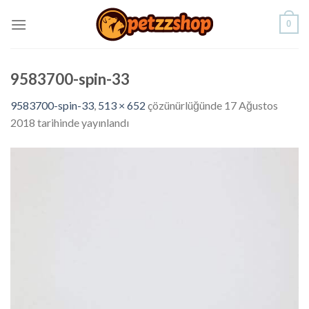
Skip
0
to
content
9583700-spin-33
9583700-spin-33
,
513 × 652
çözünürlüğünde
17 Ağustos
2018
tarihinde yayınlandı